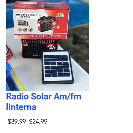
Radio Solar Am/fm
linterna
Precio
Precio
 $39.99 
$24.99
de