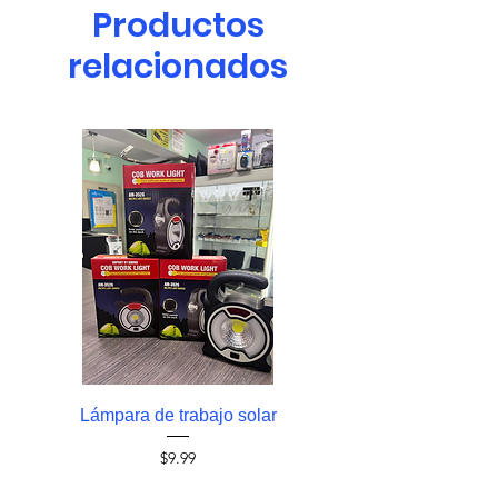
Productos
relacionados
Lámpara de trabajo solar
Foco solar 60 whatts 
Precio
$9.99