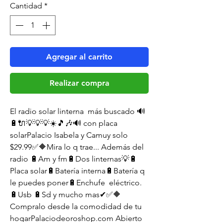
Cantidad
*
oferta
Agregar al carrito
Realizar compra
El radio solar linterna  más buscado 🔊
🔋🔌💡💡💡☀️🎵🎶🔊 con placa 
solarPalacio Isabela y Camuy solo 
$29.99✅🔶️Mira lo q trae... Además del 
radio 🔋Am y fm🔋Dos linternas💡🔋
Placa solar🔋Batería interna🔋Batería q 
le puedes poner🔋Enchufe  eléctrico. 
🔋Usb 🔋Sd y mucho mas✔✅🔶️ 
Compralo desde la comodidad de tu 
hogarPalaciodeoroshop.com Abierto 