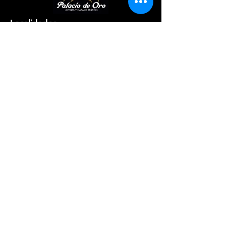
Localidades
Palacio De Oro - Camuy
Lunes - Sábado: 9:30am - 5:30pm
​​Domingo: Cerrado
Teléfono
:
(787) 544-6262
Ubicación: Carr #2 km 93.4 Frente a
Wendys
Dirección
por Google Map
Palacio De Oro - Isabela
Lunes - Sábado: 8:30am - 5:30pm
​​Domingo: 10:00am - 5:00pm
Contacto