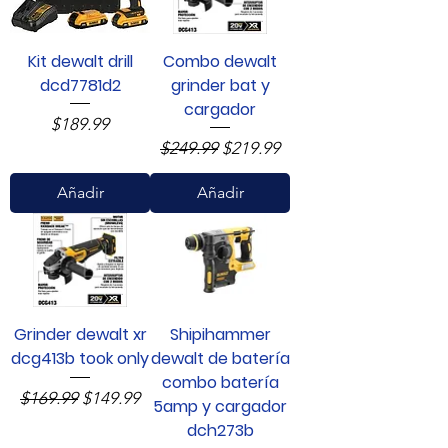
Kit dewalt drill
Combo dewalt
dcd7781d2
grinder bat y
cargador
Precio
$189.99
Precio
Precio de oferta
$249.99
$219.99
Añadir
Añadir
Grinder dewalt xr
Shipihammer
dcg413b took only
dewalt de batería
combo batería
Precio
Precio de oferta
$169.99
$149.99
5amp y cargador
dch273b