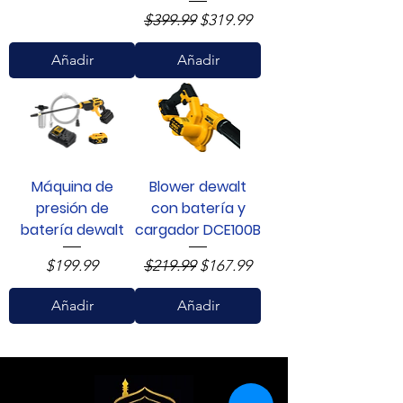
Precio
Precio de oferta
$399.99
$319.99
Añadir
Añadir
Máquina de
Blower dewalt
presión de
con batería y
batería dewalt
cargador DCE100B
Precio
Precio
Precio de oferta
$199.99
$219.99
$167.99
Añadir
Añadir