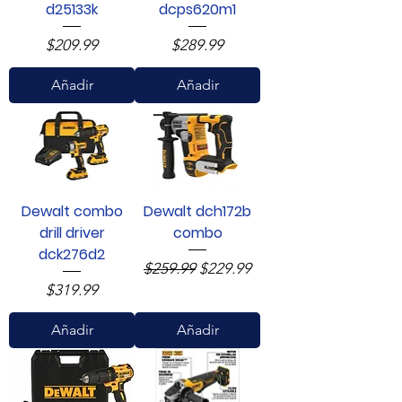
d25133k
dcps620m1
Precio
Precio
$209.99
$289.99
Añadir
Añadir
Dewalt combo
Dewalt dch172b
drill driver
combo
dck276d2
Precio
Precio de oferta
$259.99
$229.99
Precio
$319.99
Añadir
Añadir