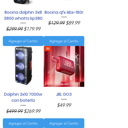
Bocina dolphin 3x8
Bocina qfx Abx-160r
3800 whatts kp380
Precio
Precio de oferta
$129.99
$89.99
Precio
Precio de oferta
$299.99
$179.99
Agregar al Carrito
Agregar al Carrito
Dolphin 3x10 7000w
JBL GO3
con batería
Precio
$49.99
Precio
Precio de oferta
$499.99
$269.99
Agregar al Carrito
Agregar al Carrito