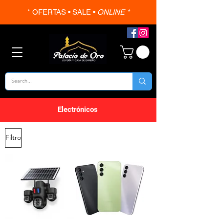
* OFERTAS • SALE •
ONLINE *
Electrónicos
Filtro