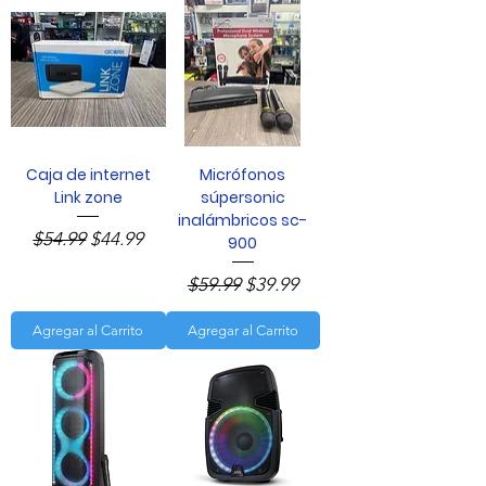
Caja de internet
Micrófonos
Link zone
súpersonic
inalámbricos sc-
Precio
Precio de oferta
$54.99
$44.99
900
Precio
Precio de oferta
$59.99
$39.99
Agregar al Carrito
Agregar al Carrito