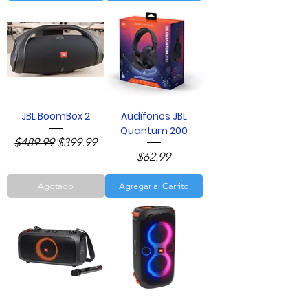
JBL BoomBox 2
Audífonos JBL
Quantum 200
Precio
Precio de oferta
$489.99
$399.99
Precio
$62.99
Agotado
Agregar al Carrito