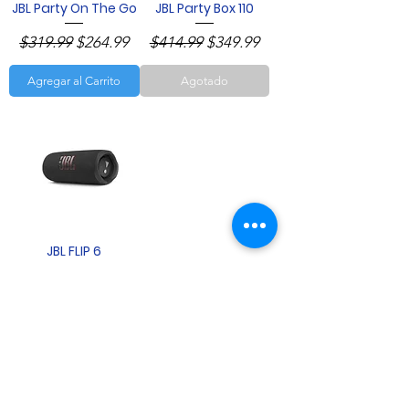
JBL Party On The Go
JBL Party Box 110
Precio
Precio de oferta
Precio
Precio de oferta
$319.99
$264.99
$414.99
$349.99
Agregar al Carrito
Agotado
JBL FLIP 6
Precio
Precio de oferta
$149.99
$119.99
Agregar al Carrito