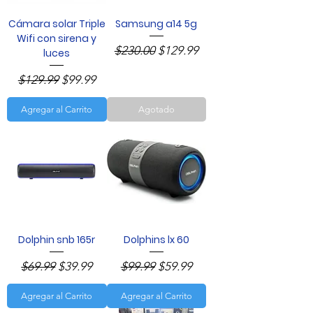
Cámara solar Triple
Samsung a14 5g
Wifi con sirena y
Precio
Precio de oferta
$230.00
$129.99
luces
Precio
Precio de oferta
$129.99
$99.99
Agregar al Carrito
Agotado
Dolphin snb 165r
Dolphins lx 60
Precio
Precio de oferta
Precio
Precio de oferta
$69.99
$39.99
$99.99
$59.99
Agregar al Carrito
Agregar al Carrito