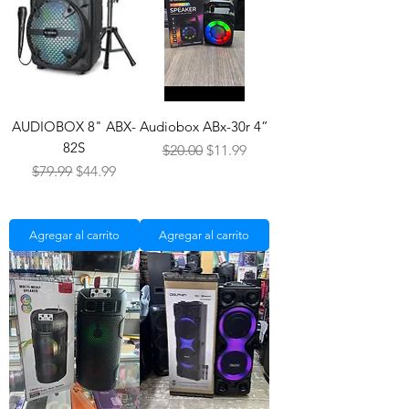
AUDIOBOX 8" ABX-
Audiobox ABx-30r 4”
82S
Precio
Precio de oferta
$20.00
$11.99
Precio
Precio de oferta
$79.99
$44.99
Agregar al carrito
Agregar al carrito