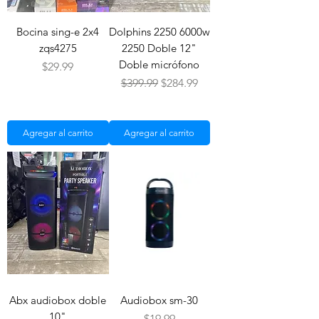
Bocina sing-e 2x4
Dolphins 2250 6000w
zqs4275
2250 Doble 12"
Doble micrófono
Precio
$29.99
Precio
Precio de oferta
$399.99
$284.99
Agregar al carrito
Agregar al carrito
Abx audiobox doble
Audiobox sm-30
10"
Precio
$19.99