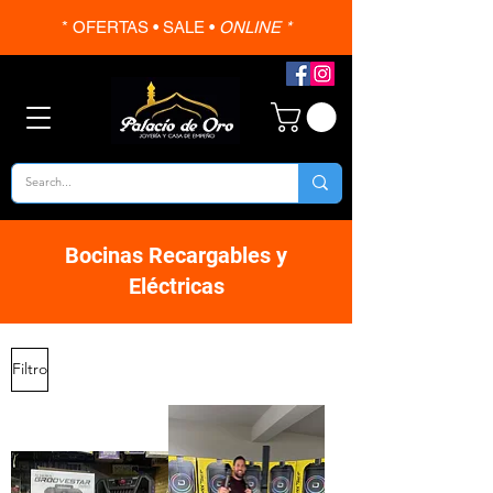
* OFERTAS • SALE •
ONLINE *
Bocinas Recargables y
Eléctricas
Filtro