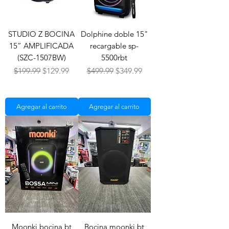
STUDIO Z BOCINA
Dolphine doble 15"
15” AMPLIFICADA
recargable sp-
(SZC-1507BW)
5500rbt
Precio
Precio de oferta
Precio
Precio de oferta
$199.99
$129.99
$499.99
$349.99
Agregar al carrito
Agregar al carrito
Moonki bocina bt
Bocina moonki bt