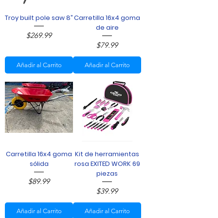
Troy built pole saw 8”
Carretilla 16x4 goma
de aire
Precio
$269.99
Precio
$79.99
Añadir al Carrito
Añadir al Carrito
Carretilla 16x4 goma
Kit de herramientas
sólida
rosa EXITED WORK 69
piezas
Precio
$89.99
Precio
$39.99
Añadir al Carrito
Añadir al Carrito