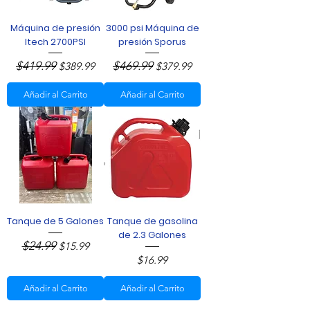
Máquina de presión
3000 psi Máquina de
Itech 2700PSI
presión Sporus
Precio
$419.99
Precio de oferta
Precio
$469.99
Precio de oferta
$389.99
$379.99
Añadir al Carrito
Añadir al Carrito
Tanque de 5 Galones
Tanque de gasolina
de 2.3 Galones
Precio
$24.99
Precio de oferta
$15.99
Precio
$16.99
Añadir al Carrito
Añadir al Carrito