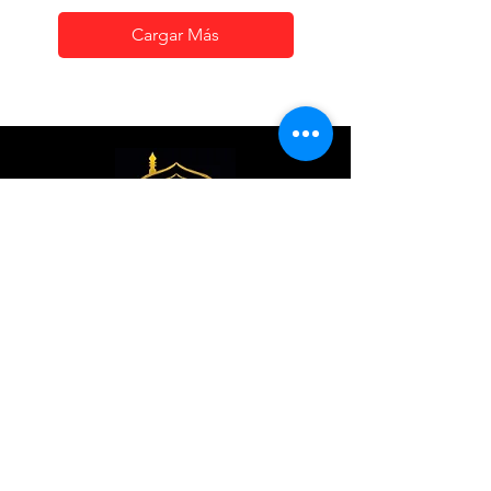
Cargar Más
Localidades
Palacio De Oro - Camuy
Lunes - Sábado: 9:30am - 5:30pm
​​Domingo: Cerrado
Teléfono
:
(787) 544-6262
Ubicación: Carr #2 km 93.4 Frente a
Wendys