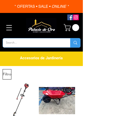
* OFERTAS • SALE •
ONLINE *
Accesorios de Jardinería
Filtro