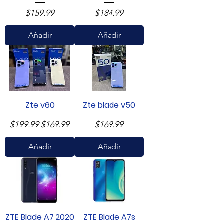
Precio
Precio
$159.99
$184.99
Añadir
Añadir
Zte v60
Zte blade v50
Precio
Precio de oferta
Precio
$199.99
$169.99
$169.99
Añadir
Añadir
ZTE Blade A7 2020
ZTE Blade A7s