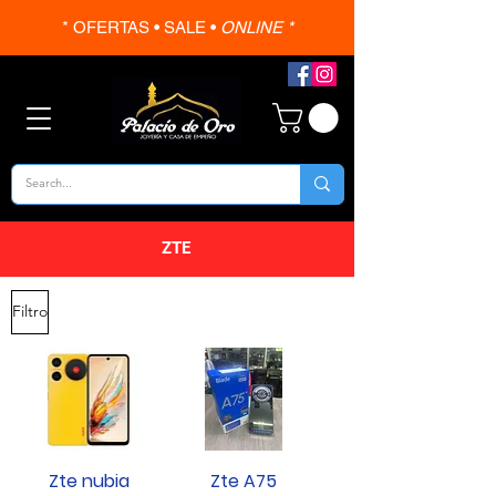
* OFERTAS • SALE •
ONLINE *
ZTE
Filtro
Zte nubia
Zte A75