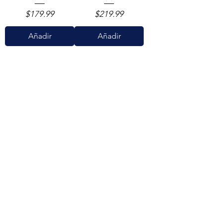
Precio
Precio
$179.99
$219.99
Añadir
Añadir