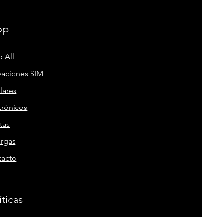
op
 All
vaciones SIM
lares
trónicos
tas
argas
tacto
íticas