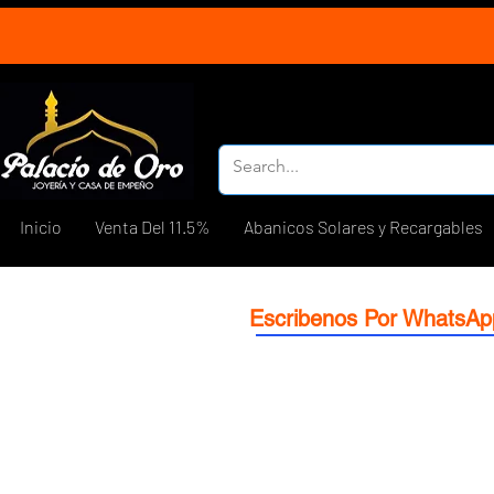
Inicio
Venta Del 11.5%
Abanicos Solares y Recargables
Escribenos Por WhatsAp