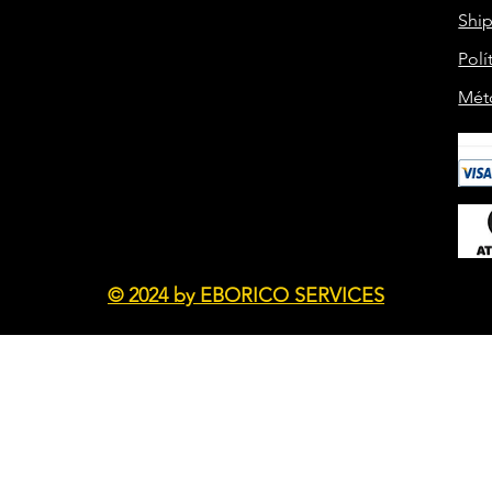
Shi
Polí
Mét
© 2024 by EBORICO SERVICES