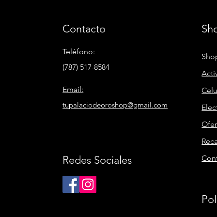
Contacto
Sh
Teléfono:
Shop
(787) 517-8584
Acti
Email:
Celu
tupalaciodeoroshop@gmail.com
Elec
Ofer
Rec
Redes Sociales
Con
Pol