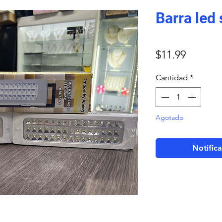
Barra led 
Precio
$11.99
Cantidad
*
Agotado
Notifica