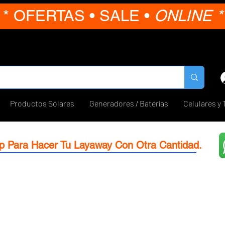
* OFERTAS • SALE •
ONLINE *
Productos Solares
Generadores / Baterías
Celulares y 
p Para Hacer Tu Layaway Con Otra Cantidad.