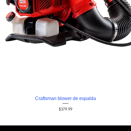
Vista rápida
Craftsman blower de espalda
Precio
$379.99