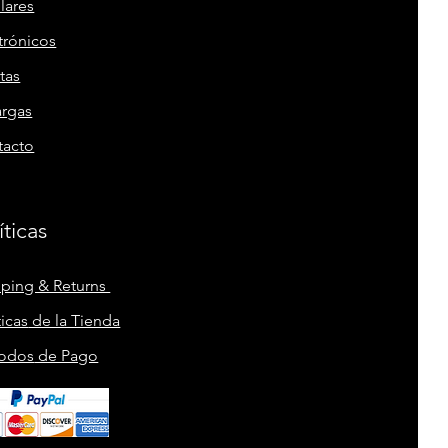
lares
trónicos
tas
argas
tacto
íticas
pping & Returns
ticas
de la Tienda
odos
de Pago