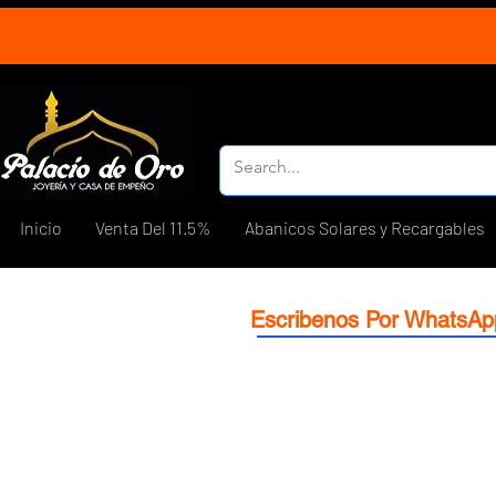
Inicio
Venta Del 11.5%
Abanicos Solares y Recargables
Escribenos Por WhatsAp