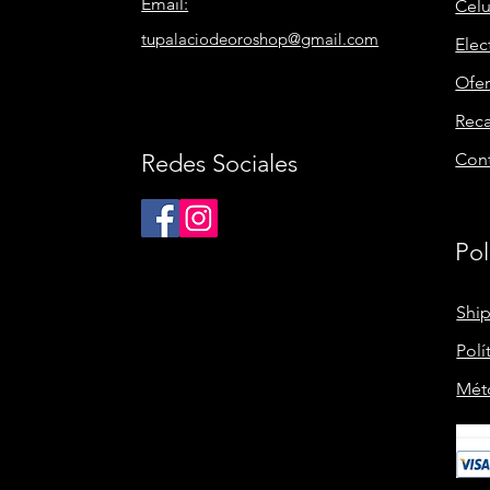
Email:
Celu
tupalaciodeoroshop@gmail.com
Elec
Ofer
Rec
Redes Sociales
Con
Pol
Shi
Polí
Mét