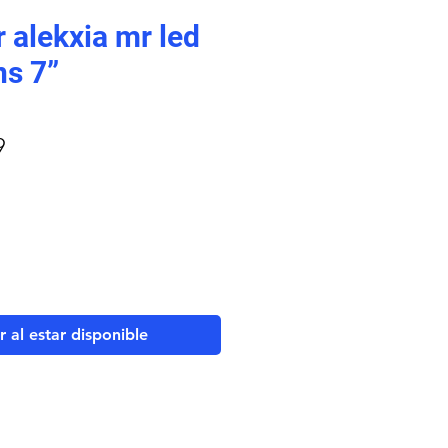
 alekxia mr led
s 7”
Precio
9
de
oferta
r al estar disponible