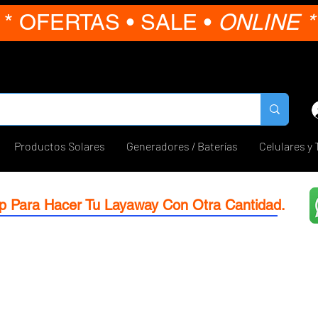
* OFERTAS • SALE •
ONLINE *
Productos Solares
Generadores / Baterías
Celulares y 
p Para Hacer Tu Layaway Con Otra Cantidad.