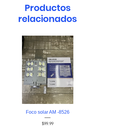
Productos
relacionados
Foco solar AM -8526
Foco solar AM -0
Precio
$99.99