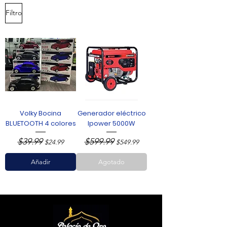
Filtro
Volky Bocina
Generador eléctrico
BLUETOOTH 4 colores
Ipower 5000W
$39.99
$599.99
Precio
Precio de oferta
Precio
Precio de oferta
$24.99
$549.99
Añadir
Agotado