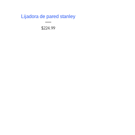
Lijadora de pared stanley
Router stanley 55
Precio
$224.99