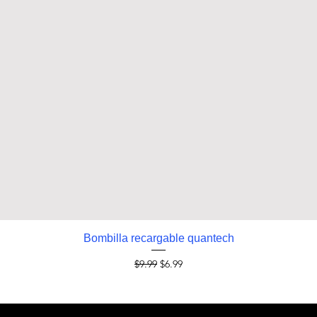
Vista rápida
Bombilla recargable quantech
Precio
Precio de oferta
$9.99
$6.99