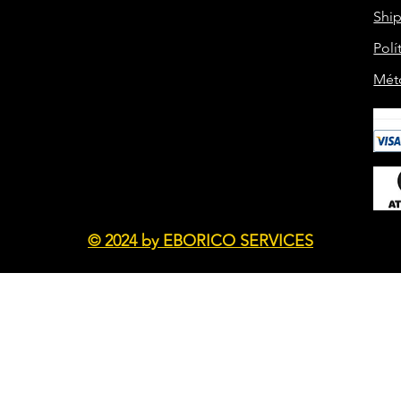
Shi
Polí
Mét
© 2024 by EBORICO SERVICES