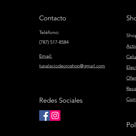
Contacto
Sh
Teléfono:
Shop
(787) 517-8584
Acti
Email:
Celu
tupalaciodeoroshop@gmail.com
Elec
Ofer
Rec
Redes Sociales
Con
Pol