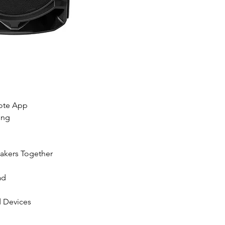
ote App
ing
kers Together
ad
d Devices