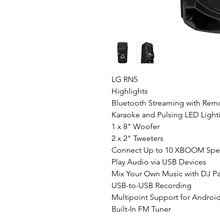
LG RN5
Highlights
Bluetooth Streaming with Rem
Karaoke and Pulsing LED Light
1 x 8" Woofer
2 x 2" Tweeters
Connect Up to 10 XBOOM Spea
Play Audio via USB Devices
Mix Your Own Music with DJ P
USB-to-USB Recording
Multipoint Support for Androi
Built-In FM Tuner