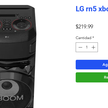
LG rn5 x
Precio
$219.99
Cantidad
*
Agr
Re