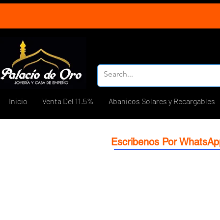
Inicio
Venta Del 11.5%
Abanicos Solares y Recargables
Escribenos Por WhatsAp