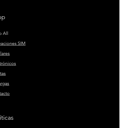
op
 All
vaciones SIM
lares
trónicos
tas
argas
tacto
íticas