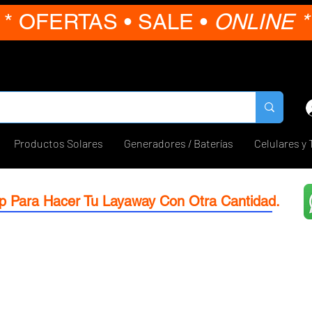
* OFERTAS • SALE •
ONLINE *
Productos Solares
Generadores / Baterías
Celulares y 
p Para Hacer Tu Layaway Con Otra Cantidad.