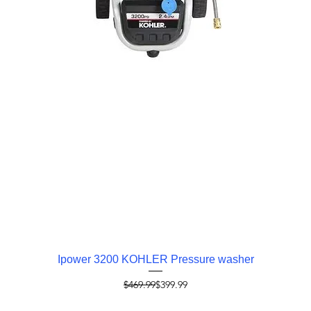
Vista rápida
Ipower 3200 KOHLER Pressure washer
Precio
Precio de oferta
$469.99
$399.99