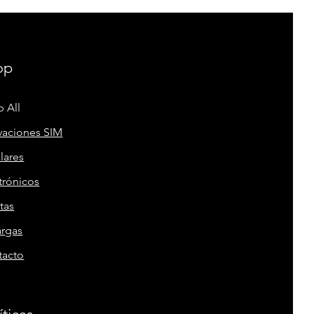
op
 All
vaciones SIM
lares
trónicos
tas
argas
tacto