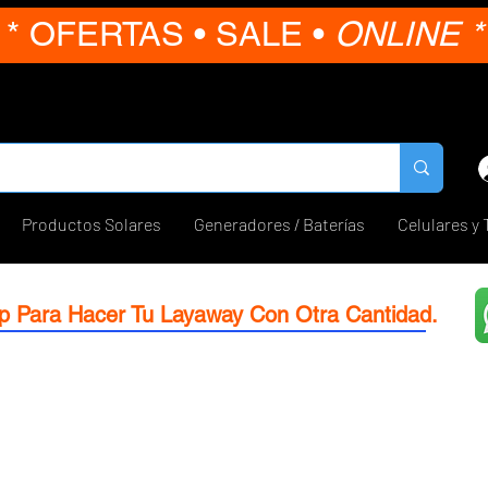
* OFERTAS • SALE •
ONLINE *
Productos Solares
Generadores / Baterías
Celulares y 
p Para Hacer Tu Layaway Con Otra Cantidad.