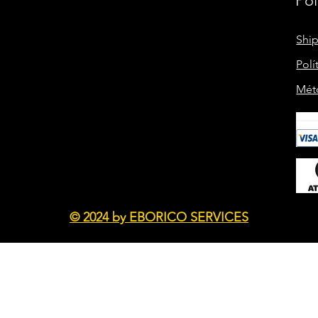
Pol
Shi
Polí
Mét
© 2024 by EBORICO SERVICES