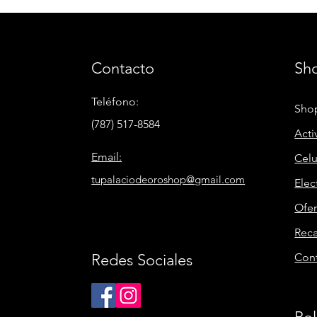
Contacto
Sh
Teléfono:
Shop
(787) 517-8584
Acti
Email:
Celu
tupalaciodeoroshop@gmail.com
Elec
Ofer
Rec
Redes Sociales
Con