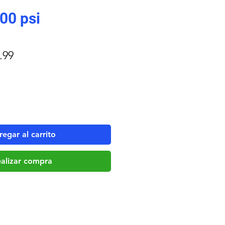
00 psi
o
Precio
.99
de
oferta
egar al carrito
alizar compra