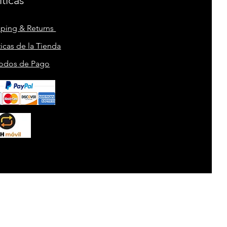
íticas
pping & Returns
ticas
de la Tienda
odos
de Pago