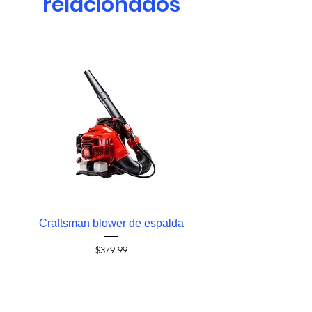
relacionados
Craftsman blower de espalda
Craftsman blower 
Precio
$379.99