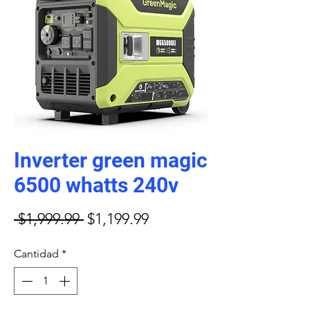
Inverter green magic
6500 whatts 240v
Precio
Precio
 $1,999.99 
$1,199.99
de
Cantidad
*
oferta