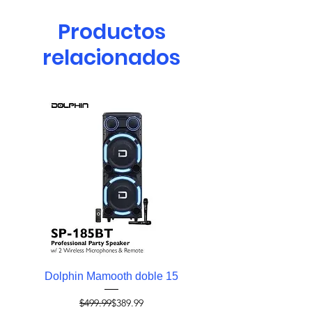
Productos
relacionados
Dolphin Mamooth doble 15
Nueva Doble 10" c
Micrófono inalambr
Precio
Precio de oferta
$499.99
$389.99