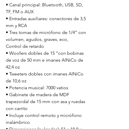
• Canal principal: Bluetooth, USB, SD, 
TF, FM o AUX

• Entradas auxiliares: conectores de 3,5 
mm y RCA

• Tres tomas de micrófono de 1/4” con 
volumen, agudos, graves, eco,

Control de retardo

• Woofers dobles de 15 ”con bobinas 
de voz de 50 mm e imanes AlNiCo de 
42,4 oz

• Tweeters dobles con imanes AlNiCo 
de 10,6 oz

• Potencia musical: 7000 vatios

• Gabinete de madera de MDF 
trapezoidal de 15 mm con asa y ruedas 
con carrito

• Incluye control remoto y micrófono 
inalámbrico
