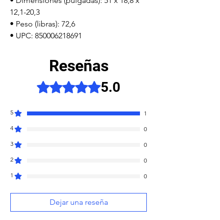
• Dimensiones (pulgadas): 51 x 18,8 x 
12,1-20,3

• Peso (libras): 72,6

• UPC: 850006218691
Reseñas
5.0
Obtuvo 5 de 5 estrellas.
5
1
4
0
3
0
2
0
1
0
Dejar una reseña