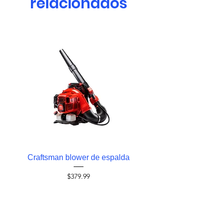
relacionados
Craftsman blower de espalda
Craftsman blower 
Precio
$379.99