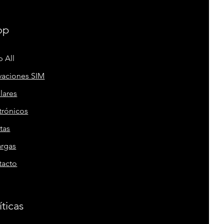
op
 All
vaciones SIM
lares
trónicos
tas
argas
tacto
íticas