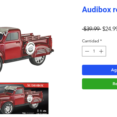
Audibox re
Precio
 $39.99 
$24.9
Cantidad
*
Agr
Re