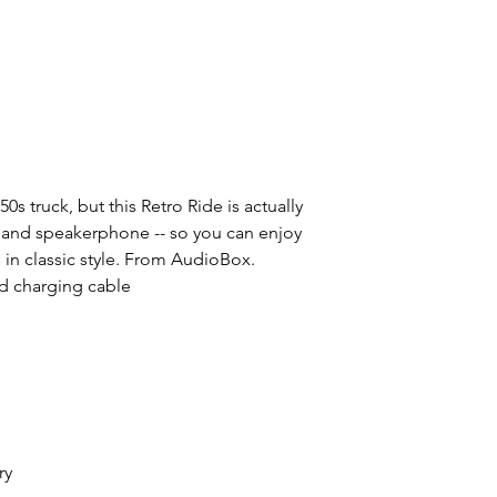
0s truck, but this Retro Ride is actually
 and speakerphone -- so you can enjoy
s in classic style. From AudioBox.
nd charging cable
ry