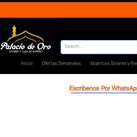
Inicio
Ofertas Semanales
Abanicos Solares y Re
Escribenos Por WhatsAp