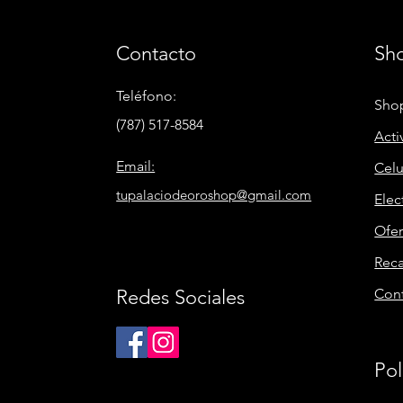
Contacto
Sh
Teléfono:
Shop
(787) 517-8584
Acti
Email:
Celu
tupalaciodeoroshop@gmail.com
Elec
Ofer
Rec
Redes Sociales
Con
Pol