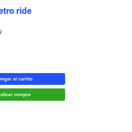
tro ride
Precio
9
de
oferta
egar al carrito
alizar compra