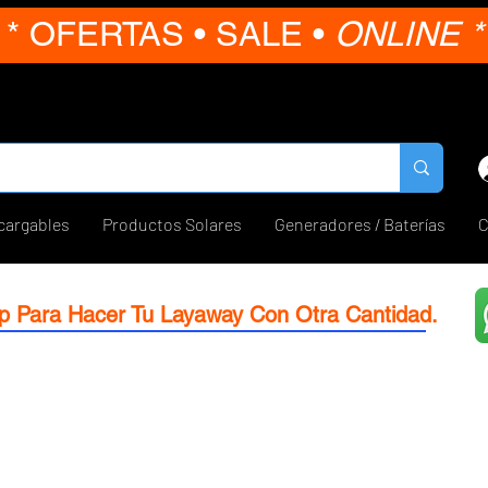
* OFERTAS • SALE •
ONLINE *
cargables
Productos Solares
Generadores / Baterías
C
p Para Hacer Tu Layaway Con Otra Cantidad.