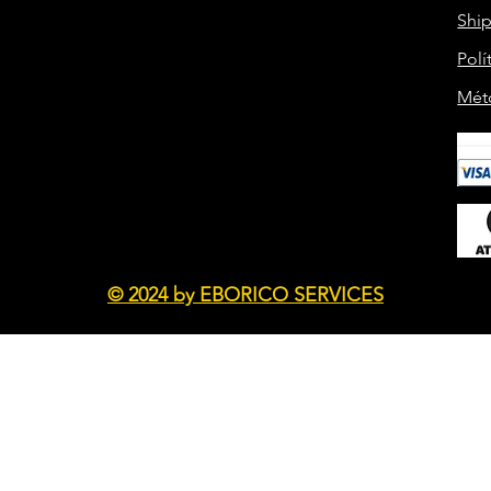
Shi
Polí
Mét
© 2024 by EBORICO SERVICES