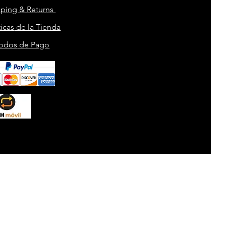
pping & Returns
ticas
de la Tienda
odos
de Pago