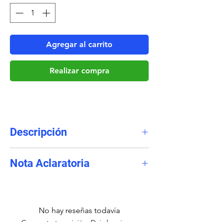
Agregar al carrito
Realizar compra
Descripción
Llamadas:
ilimitadas.
Nota Aclaratoria
Mensajes de Texto:
ilimitados.
Nota:
Los planes de recarga no demoran
Llamadas y Textos Internacionales:
mas de 1 hora en ser activados. Todas
No hay reseñas todavía
ilimitados.
las ordenes recibidas entre las 9:00am y