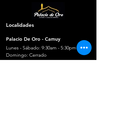
Localidades
Palacio De Oro - Camuy
Lunes - Sábado: 9:30am - 5:30pm
​​Domingo: Cerrado
Teléfono
:
(787) 544-6262
Ubicación: Carr #2 km 93.4 Frente a
Wendys
Dirección
por Google Map
Palacio De Oro - Isabela
Lunes - Sábado: 8:30am - 5:30pm
​​Domingo: 10:00am - 5:00pm