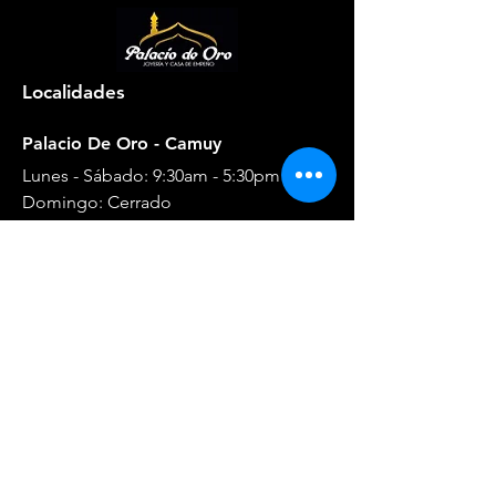
Localidades
Palacio De Oro - Camuy
Lunes - Sábado: 9:30am - 5:30pm
​​Domingo: Cerrado
Teléfono
:
(787) 544-6262
Ubicación: Carr #2 km 93.4 Frente a
Wendys
Dirección
por Google Map
Palacio De Oro - Isabela
Lunes - Sábado: 8:30am - 5:30pm
​​Domingo: 10:00am - 5:00pm