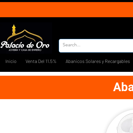
Inicio
Venta Del 11.5%
Abanicos Solares y Recargables
Aba