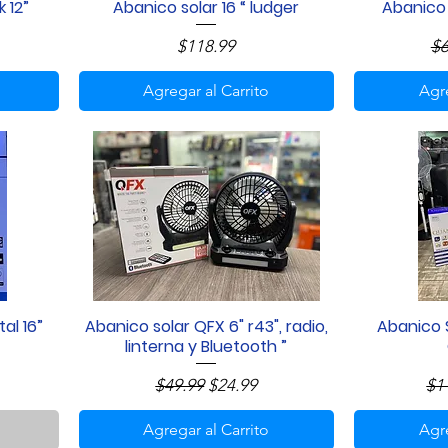
 12”
Abanico solar 16 “ ludger
Abanico 
Vista rápida
 oferta
Precio
Pr
$118.99
$6
Agregar al Carrito
Agre
al 16”
Abanico solar QFX 6" r43", radio,
Abanico S
Vista rápida
linterna y Bluetooth ”
e oferta
Precio
Precio de oferta
Pr
$49.99
$24.99
$1
Agregar al Carrito
Agre