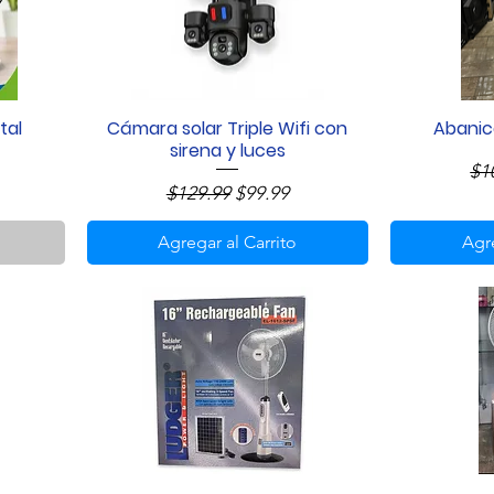
tal
Cámara solar Triple Wifi con
Abanico
Vista rápida
sirena y luces
 oferta
Pr
$1
Precio
Precio de oferta
$129.99
$99.99
Agregar al Carrito
Agre