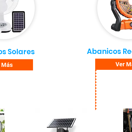
Abanicos R
s Solares
Ver M
r Más