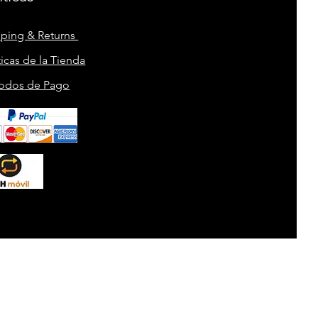
pping & Returns
ticas
de la Tienda
odos
de Pago