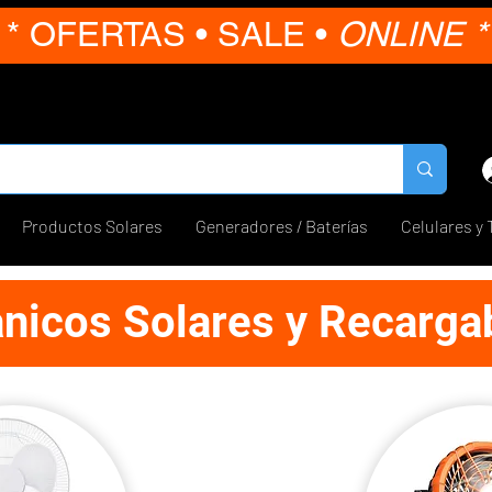
* OFERTAS • SALE •
ONLINE *
Productos Solares
Generadores / Baterías
Celulares y 
nicos Solares y Recarga