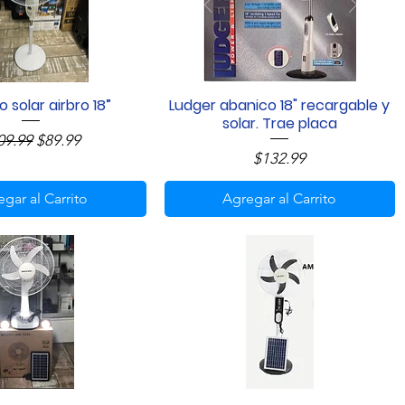
 solar airbro 18”
Ludger abanico 18" recargable y
Vista rápida
Vista rápida
solar. Trae placa
ecio
Precio de oferta
09.99
$89.99
Precio
$132.99
gar al Carrito
Agregar al Carrito