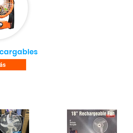
ecargables
ás