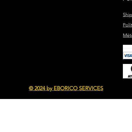
Shi
Polí
Mét
© 2024 by EBORICO SERVICES