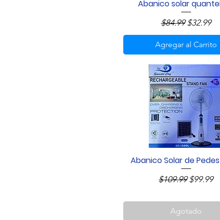
Abanico solar quantek
Vista rápida
Precio
Precio de
$84.99
$32.99
Agregar al Carrito
Abanico Solar de Pedest
Vista rápida
Precio
Precio d
$109.99
$99.99
Agotado