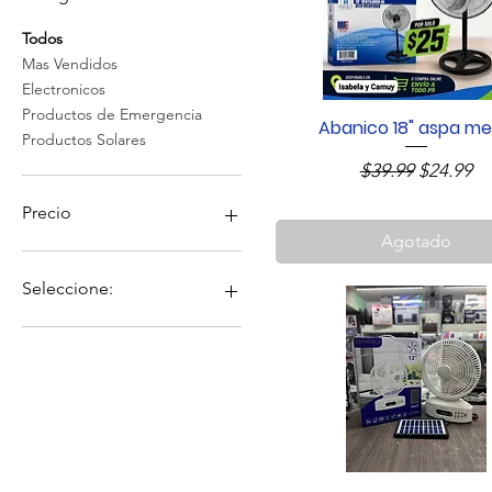
Todos
Mas Vendidos
Electronicos
Productos de Emergencia
Abanico 18" aspa me
Vista rápida
Productos Solares
Precio
Precio de
$39.99
$24.99
Precio
Agotado
24 US$
133 US$
Seleccione:
Comprar Artículo
Lay Away - Depósito