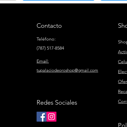
Contacto
Sh
Teléfono:
Shop
(787) 517-8584
Acti
Email:
Celu
tupalaciodeoroshop@gmail.com
Elec
Ofer
Rec
Redes Sociales
Con
Pol