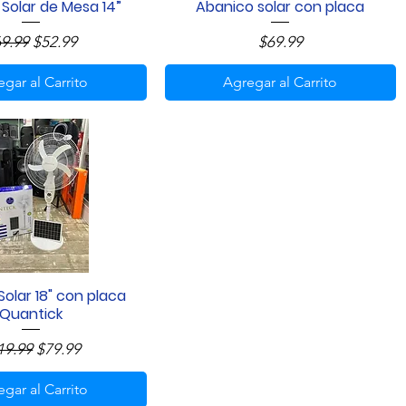
Solar de Mesa 14”
Abanico solar con placa
Vista rápida
Vista rápida
ecio
Precio de oferta
Precio
9.99
$52.99
$69.99
gar al Carrito
Agregar al Carrito
olar 18" con placa
Vista rápida
Quantick
ecio
Precio de oferta
19.99
$79.99
gar al Carrito