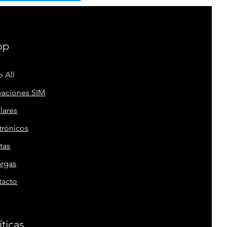
op
 All
vaciones SIM
lares
trónicos
tas
argas
tacto
íticas